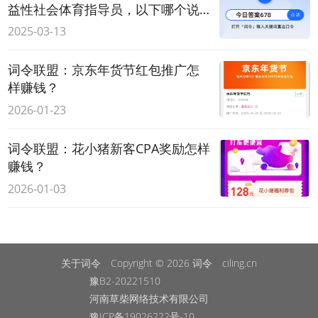
益性社会体育指导员，以下哪个说
法是正确的？
2025-03-13
词令联盟：京东年货节红包推广怎
样赚钱？
2026-01-23
词令联盟：花小猪新客CPA奖励怎样
赚钱？
2026-01-03
关于词令
Copyright © 2026
词令
ciling.cn
豫B2-20221510
河南草柴网络技术有限公司
豫ICP备19026222号-10