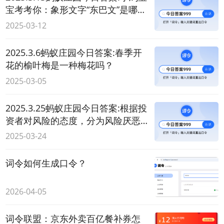
宝考考你：象形文字“东巴文”是哪个
民族创造的？
2025-03-12
2025.3.6蚂蚁庄园今日答案:春季开
花的榆叶梅是一种梅花吗？
2025-03-05
2025.3.25蚂蚁庄园今日答案:根据投
资者对风险的态度，分为风险厌恶
型、风险中立型和？
2025-03-24
词令如何生成口令？
2026-04-05
词令联盟：京东外卖百亿餐补券怎