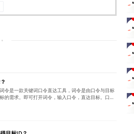
标？
词令是一款关键词口令直达工具，词令是由口令与目标
标的需求。即可打开词令，输入口令，直达目标。口令
ling.cn/ ）支持用户自定义(数字、字母、汉字任意组合)申请成
 https://e.ciling.cn/ ）是实现口令打开落地页面
接、程序路径、服务功能、微信小程序内页、APP直达
目标模块创建成功即可获得目标ID。最后，将口令与目
得目标ID？