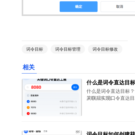
词令目标
词令目标管理
词令目标修改
相关
什么是词令直达目
什么是词令直达目标？
关联后实现口令直达目
2026-01-23
（ https://k.ci
功即可获得专属口令。目标（
（包含但不限：网址链
内页等），选择合适的
标ID完成关联。
词令目标如何创建获