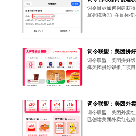
词令目标如何创建获得目标ID？
目标模块 ”；在目标
2026-01-23
进入目标模块后，点击
成功的口令，且口令想
关联成功。如果只需要
令。或者当前还没有口
词令联盟：美团拼
词令联盟：美团拼好饭如何推广？
择美团拼好饭推广项目
2026-01-12
合适的推广方式；让用
交后推广者可获得相应
词令联盟：美团外
词令联盟：美团外卖红包如何推
已创建美团外卖红包推
2026-01-06
广素材，让用户进入领
包神券后，开始点餐，