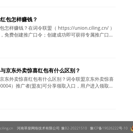
享受优惠券，提交订单完成付款即可等待美食的到来！
卖红包怎样赚钱？
钱？在词令联盟（ https://union.ciling.cn/ ）
，免费创建推广口令；创建成功即可获得专属推广口令
口令或推广素材，让用户进入领取美团外卖红包后下单
盟友)可获得相应成交订单的佣金。
券与京东外卖惊喜红包有什么区别？
京东外卖惊喜红包有什么区别？词令联盟京东外卖惊喜
00004）推广者(盟友)可分享领取入口，用户进入领取京
餐补券）后下单可享受优惠，推广者可获得相应订单的
百亿餐补券（推广项目ID：100034）推广者(盟友)可
入领取京东外卖百亿餐补券后下单可享受优惠，推广者
。
ciling.cn
河南草柴网络技术有限公司
豫B2-20221510
豫ICP备19026222号-10