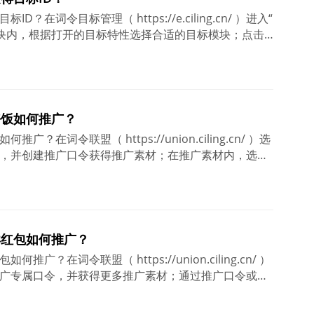
在词令目标管理（ https://e.ciling.cn/ ）进入“
模块内，根据打开的目标特性选择合适的目标模块；点击
右上角的“ 创建 ”目标；在目标创建内，如已有注册申请
直接关联该目标，哪么可以选择口令创建目标成功，即
创建目标，后续自行关联口令与目标也可以不选择口
令，也可以不选择口令，先创建目标。
好饭如何推广？
在词令联盟（ https://union.ciling.cn/ ）选
，并创建推广口令获得推广素材；在推广素材内，选择
户通过您的专属推广口令或推广素材进入下单；订单成
订单的佣金；
卖红包如何推广？
广？在词令联盟（ https://union.ciling.cn/ ）
广专属口令，并获得更多推广素材；通过推广口令或推
取当天有效可用的美团外卖红包；成功领到美团外卖红
提交订单前选择可用的美团红包神券享受优惠；使用领