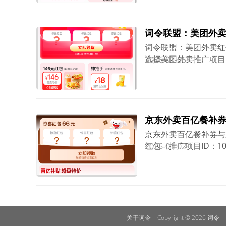
到的美团外卖红包神券
词令联盟：美团外
词令联盟：美团外卖红包怎样赚
选择美团外卖推广项目
2026-01-06
和推广素材；通过推广
可享受优惠；推广者(
京东外卖百亿餐补
京东外卖百亿餐补券与
红包（推广项目ID：1
2026-01-02
东外卖惊喜红包（百亿
佣金。词令联盟京东外卖
分享领取入口，用户进
可获得相应订单的佣金
关于词令
Copyright © 2026
词令