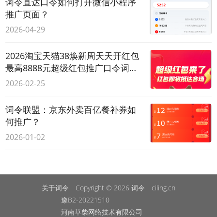
词令直达口令如何打开微信小程序
推广页面？
2026-04-29
2026淘宝天猫38焕新周天天开红包
最高8888元超级红包推广口令词令
联盟如何生成？
2026-02-25
词令联盟：京东外卖百亿餐补券如
何推广？
2026-01-02
关于词令
Copyright © 2026
词令
ciling.cn
豫B2-20221510
河南草柴网络技术有限公司