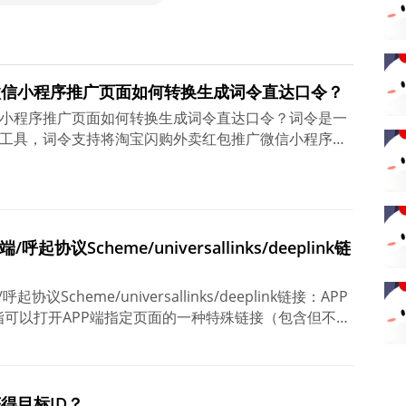
微信小程序推广页面如何转换生成词令直达口令？
小程序推广页面如何转换生成词令直达口令？词令是一
工具，词令支持将淘宝闪购外卖红包推广微信小程序页
开微信小程序淘宝闪购外卖红包领取页面。打开词令
程序，输入口令「 5151 」，搜索直达该口令关联的目标淘
信小程序，用户领取后下单推广者可获得相应的推广佣
起协议Scheme/universallinks/deeplink链
议Scheme/universallinks/deeplink链接：APP
指可以打开APP端指定页面的一种特殊链接（包含但不
sallinks/deeplink 等）。例如：淘宝APP唤起链接是以
团APP呼起协议链接是以imeituan://开头、百度网盘APP分
sk://开头。
得目标ID？