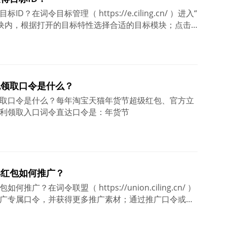
在词令目标管理（ https://e.ciling.cn/ ）进入“
模块内，根据打开的目标特性选择合适的目标模块；点击
右上角的“ 创建 ”目标；在目标创建内，如已有注册申请
直接关联该目标，哪么可以选择口令创建目标成功，即
创建目标，后续自行关联口令与目标也可以不选择口
令，也可以不选择口令，先创建目标。
包领取口令是什么？
取口令是什么？每年淘宝天猫年货节超级红包、官方立
利领取入口词令直达口令是：年货节
卖红包如何推广？
广？在词令联盟（ https://union.ciling.cn/ ）
广专属口令，并获得更多推广素材；通过推广口令或推
取当天有效可用的美团外卖红包；成功领到美团外卖红
提交订单前选择可用的美团红包神券享受优惠；使用领