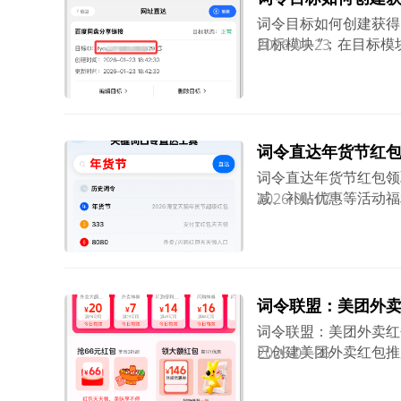
词令目标如何创建获得目标ID？
目标模块 ”；在目标
2026-01-23
进入目标模块后，点击
成功的口令，且口令想
关联成功。如果只需要
令。或者当前还没有口
词令直达年货节红
词令直达年货节红包领
减、补贴优惠等活动福
2026-01-17
词令联盟：美团外
词令联盟：美团外卖红包如何推
已创建美团外卖红包推
2026-01-06
广素材，让用户进入领
包神券后，开始点餐，