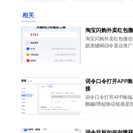
相关
淘宝闪购外卖红包
淘宝闪购外卖红包微信
款关键词口令直达推广
2026-04-28
面转换生成词令口令打
APP 或 词令微信小
宝闪购外卖红包领取微
金收益。
词令口令打开APP唤端/呼
接
词令口令打开APP唤端/呼起协
唤端/呼起协议链接是
2026-04-13
限：Scheme/univer
tbopen://开头、美
享资源链接是以bdnetdi
词令目标如何创建获