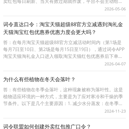
卖红包每日刷新、当天有效过期就作废，平台不会主动给老
用户推送大额隐藏优惠，只有专属口令才能解锁无门槛和满
2026-05-06
减福利。往后一定要养成每次点外卖前先领红包的习惯，再
也不愿错过每一笔立减优惠，把本该省下的生活开销稳稳攥
词令直达口令：淘宝天猫超级88官方立减遇到淘礼金
在手里，坚持天天领、单单省，不再为不必要的花销暗自后
天猫淘宝红包优惠券优惠力度会更大吗？
答：在每月淘宝天猫超级88官方立减活动时间内（第1场是
每月7日至10日、第2场是每月15日至19日），通过词令APP
淘宝天猫淘礼金入口进入领取淘宝天猫红包优惠券后下单可
叠加淘宝天猫超级88官方立减活动优惠力度会更大让淘宝天
2026-04-07
猫购物更划算；词令直达口令：淘宝天猫超级88官方立减遇
到淘礼金天猫淘宝红包优惠券优惠力度会更大吗？1、打开「
为什么有些植物在冬天会落叶？
词令 」APP，输入口令“ 80
答：有些植物在冬季会落叶，这种现象被称为落叶性。这是
植物适应环境的一种方式，主要是为了应对寒冷和干燥的季
节条件。以下是几个主要原因：1. 减少水分蒸发：在冬季，
尤其是寒冷地区，土壤可能会结冰，使得植物难以从土壤中
2024-11-23
吸收水分。通过落叶，植物可以减少水分通过叶子表面的蒸
发，从而保存体内有限的水分。2. 避免冻伤：低温会对植物
词令联盟如何创建外卖红包推广口令？