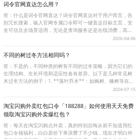
词令官网直达怎么用？
答：什么是词令官网直达？词令官网直达对于用户而言，告
别冗长搜索，输入官网专属口令即可一键直达目标主页，安
全可信且全场景适用，无论是查询服务还是在线消费，高效
触达省时省心；对站长/商家来说，注册网站名称作为口令，
2026-04-06
低成本构建品牌专属流量入口，精准引流无中间流失，更可
灵活关联活动页、促销页等动态目标，结合后台数据追踪优
不同的树过冬方法相同吗？
化推广策略，让每一份流量都转化为实际价值。词令以“
答：不是的，不同种类的树有不同的过冬策略，因为它们的
生理结构、生长环境和适应性各有差异。以下是几种常见树
木过冬方法的例子：1. **落叶乔木**：如枫树、橡树等在秋
季会落叶，这是它们的一种自然保护机制。落叶可以减少水
2024-07-15
分蒸发和营养物质的消耗，降低冻害风险。到了冬季，树木
进入休眠状态，根系活动减慢，能更好地抵御低温。2. **常
淘宝闪购外卖红包口令「188288」如何使用天天免费
绿乔木**：如松树、柏树等，它们全年保
领取淘宝闪购外卖爆红包？
答：每天在淘宝闪购点外卖，真的特别后悔从前不知道用红
包口令领福利，白白原价下单浪费了不少钱，现在才明白外