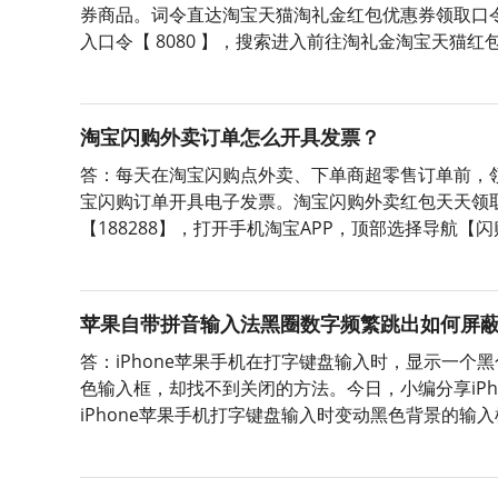
券商品。词令直达淘宝天猫淘礼金红包优惠券领取口令
入口令【 8080 】，搜索进入前往淘礼金淘宝天猫
券、淘宝天猫商品红包；词令直达淘宝天猫优惠券淘
淘宝闪购外卖订单怎么开具发票？
答：每天在淘宝闪购点外卖、下单商超零售订单前，
宝闪购订单开具电子发票。淘宝闪购外卖红包天天领
【188288】，打开手机淘宝APP，顶部选择导航
【188288】，即可成功领取当天可用的有效外卖红
苹果自带拼音输入法黑圈数字频繁跳出如何屏
答：iPhone苹果手机在打字键盘输入时，显示一
色输入框，却找不到关闭的方法。今日，小编分享iP
iPhone苹果手机打字键盘输入时变动黑色背景的输入
并找到【辅助功能】；2、在【辅助功能】内，找到