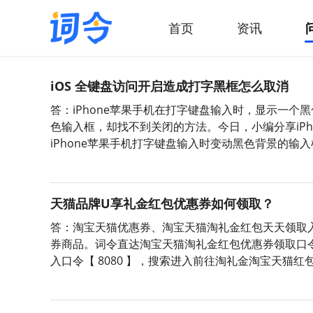
首页
资讯
iOS 全键盘访问开启造成打字黑框怎么取消
答：iPhone苹果手机在打字键盘输入时，显示一
色输入框，却找不到关闭的方法。今日，小编分享iP
iPhone苹果手机打字键盘输入时变动黑色背景的输入
并找到【辅助功能】；2、在【辅助功能】内，找到
天猫品牌U享礼金红包优惠券如何领取？
答：淘宝天猫优惠券、淘宝天猫淘礼金红包天天领取入
券商品。词令直达淘宝天猫淘礼金红包优惠券领取口令
入口令【 8080 】，搜索进入前往淘礼金淘宝天猫
券、淘宝天猫商品红包；词令直达淘宝天猫优惠券淘