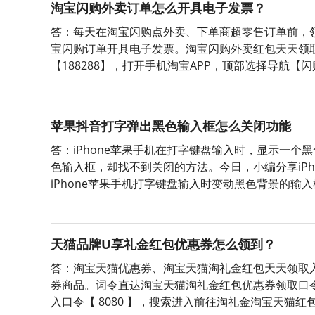
淘宝闪购外卖订单怎么开具电子发票？
答：每天在淘宝闪购点外卖、下单商超零售订单前，
宝闪购订单开具电子发票。淘宝闪购外卖红包天天领
【188288】，打开手机淘宝APP，顶部选择导航
【188288】，即可成功领取当天可用的有效外卖红
苹果抖音打字弹出黑色输入框怎么关闭功能
答：iPhone苹果手机在打字键盘输入时，显示一
色输入框，却找不到关闭的方法。今日，小编分享iP
iPhone苹果手机打字键盘输入时变动黑色背景的输入
并找到【辅助功能】；2、在【辅助功能】内，找到
天猫品牌U享礼金红包优惠券怎么领到？
答：淘宝天猫优惠券、淘宝天猫淘礼金红包天天领取入
券商品。词令直达淘宝天猫淘礼金红包优惠券领取口令
入口令【 8080 】，搜索进入前往淘礼金淘宝天猫