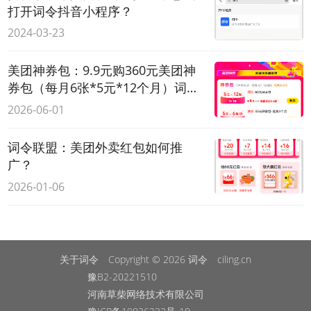
打开词令抖音小程序？
2024-03-23
美团神券包：9.9元购360元美团神
券包（每月6张*5元*12个月）词令
联盟推广口令与素材更新
2026-06-01
词令联盟：美团外卖红包如何推
广？
2026-01-06
关于词令
Copyright © 2026
词令
ciling.cn
豫B2-20221510
河南草柴网络技术有限公司