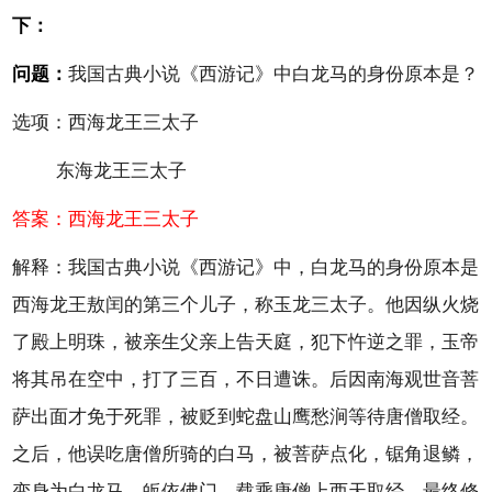
下：
问题：
我国古典小说《西游记》中白龙马的身份原本是？
选项：西海龙王三太子
东海龙王三太子
答案：西海龙王三太子
解释：我国古典小说《西游记》中，白龙马的身份原本是
西海龙王敖闰的第三个儿子，称玉龙三太子。他因纵火烧
了殿上明珠，被亲生父亲上告天庭，犯下忤逆之罪，玉帝
将其吊在空中，打了三百，不日遭诛。后因南海观世音菩
萨出面才免于死罪，被贬到蛇盘山鹰愁涧等待唐僧取经。
之后，他误吃唐僧所骑的白马，被菩萨点化，锯角退鳞，
变身为白龙马，皈依佛门，载乘唐僧上西天取经。最终修