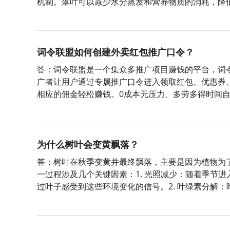
机制。落叶可以减少水分蒸发和营养物质的消耗，降
减慢，能更好地抵御低温。2. **常绿乔木**：如松
词令联盟如何创建外卖红包推广口令？
答：词令联盟是一个集众多推广项目赚钱的平台，词
广者让用户通过专属推广口令进入领取红包、优惠券
相应的佣金轻松赚钱。0成本无压力、多劳多得时间
广口令或推广素材进入下单即可获得佣金，无需处理
为什么树叶会变黄飘落？
答：树叶在秋季变黄并最终飘落，主要是因为植物为
一过程涉及几个关键因素：1. 光照减少：随着季节
过叶子感受到这些环境变化的信号。2. 叶绿素分解
用。当光照减少时，树木开始减少叶绿素的生产，并