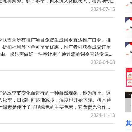
低冻害风险。到了冬季，树木进入休眠状态，根系活动
树、柏树等，它们全年保
2024-07-15
令联盟为所有推广项目免费生成词令直达推广口令。推
、折扣福利等下单可享受优惠，推广者可获得成交订单
自由、您只需做好一件事让用户通过您的词令直达专属推
发货、服务等问题。词令联盟如何创建
2026-04-08
了适应季节变化而进行的一种自然现象，称为落叶。这
进入秋季，日照时间逐渐减少，温度也开始下降。树木通
：叶绿素是使叶子呈现绿色的主要色素，它负责光合作
加速其分解。这导致原本被叶绿素
2024-11-13
其