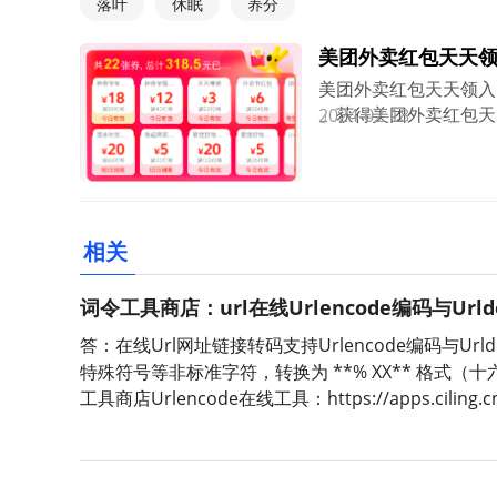
落叶
休眠
养分
美团外卖红包天天
美团外卖红包天天领入
」获得美团外卖红包天
2024-02-18
红包优惠券，点餐享受
相关
词令工具商店：url在线Urlencode编码与Url
答：在线Url网址链接转码支持Urlencode编码与Ur
特殊符号等非标准字符，转换为 **% XX** 格式（
工具商店Urlencode在线工具：https://apps.ciling.