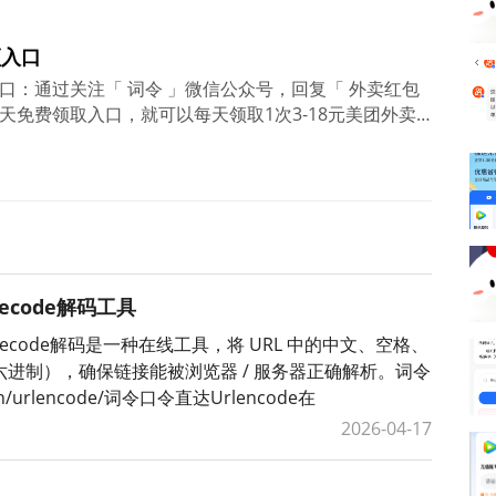
领入口
口：通过关注「 词令 」微信公众号，回复「 外卖红包
天免费领取入口，就可以每天领取1次3-18元美团外卖
优惠；
decode解码工具
ldecode解码是一种在线工具，将 URL 中的中文、空格、
十六进制），确保链接能被浏览器 / 服务器正确解析。词令
cn/urlencode/词令口令直达Urlencode在
2026-04-17