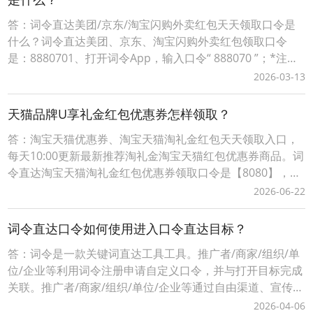
答：词令直达美团/京东/淘宝闪购外卖红包天天领取口令是
什么？词令直达美团、京东、淘宝闪购外卖红包领取口令
是：8880701、打开词令App，输入口令“ 888070 ”；*注：
该口令长期有效推荐使用！*词令下载方式：手机应用商店搜
2026-03-13
索“ 词令 ”下载安装或访问词令APP官方下载地址：
https://app.ciling.cn/2、搜索直达该口令关联的目标天天免
天猫品牌U享礼金红包优惠券怎样领取？
费领
答：淘宝天猫优惠券、淘宝天猫淘礼金红包天天领取入口，
每天10:00更新最新推荐淘礼金淘宝天猫红包优惠券商品。词
令直达淘宝天猫淘礼金红包优惠券领取口令是【8080】，每
天淘宝天猫购物前打开词令App，输入口令【 8080 】，搜
2026-06-22
索进入前往淘礼金淘宝天猫红包优惠券领取入口挑选要购买
的商品领取淘宝天猫优惠券、淘宝天猫商品红包；词令直达
词令直达口令如何使用进入口令直达目标？
淘宝天猫优惠券淘礼金红包领取口令如
答：词令是一款关键词直达工具工具。推广者/商家/组织/单
位/企业等利用词令注册申请自定义口令，并与打开目标完成
关联。推广者/商家/组织/单位/企业等通过自由渠道、宣传推
广、分享传播等方式将生成词令推广口令让用户记住、使用
2026-04-06