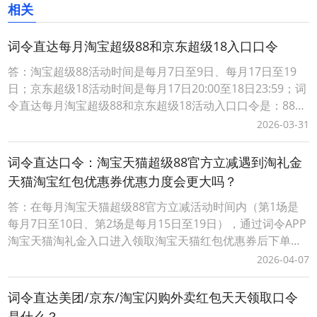
相关
词令直达每月淘宝超级88和京东超级18入口口令
答：淘宝超级88活动时间是每月7日至9日、每月17日至19
日；京东超级18活动时间是每月17日20:00至18日23:59；词
令直达每月淘宝超级88和京东超级18活动入口口令是：8818
词令直达每月淘宝超级88和京东超级18口令怎么使用？1、
2026-03-31
打开词令APP，输入口令“ 8818 ”；2、搜索直达该口令关联
的目标每月淘宝超级88和京东超级18官方活动入口（*注：
词令直达口令：淘宝天猫超级88官方立减遇到淘礼金
日
天猫淘宝红包优惠券优惠力度会更大吗？
答：在每月淘宝天猫超级88官方立减活动时间内（第1场是
每月7日至10日、第2场是每月15日至19日），通过词令APP
淘宝天猫淘礼金入口进入领取淘宝天猫红包优惠券后下单可
叠加淘宝天猫超级88官方立减活动优惠力度会更大让淘宝天
2026-04-07
猫购物更划算；词令直达口令：淘宝天猫超级88官方立减遇
到淘礼金天猫淘宝红包优惠券优惠力度会更大吗？1、打开「
词令直达美团/京东/淘宝闪购外卖红包天天领取口令
词令 」APP，输入口令“ 80
是什么？