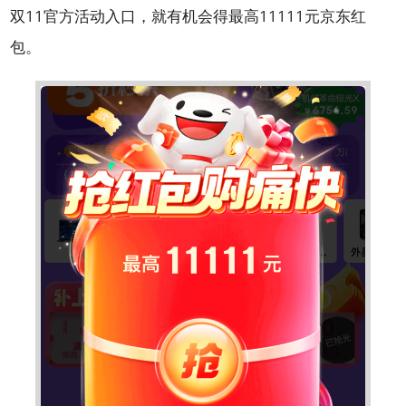
双11官方活动入口，就有机会得最高11111元京东红
包。