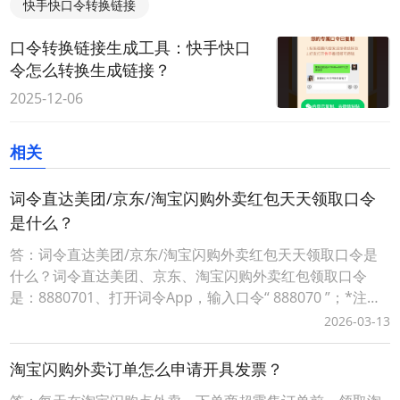
快手快口令转换链接
口令转换链接生成工具：快手快口
令怎么转换生成链接？
2025-12-06
相关
词令直达美团/京东/淘宝闪购外卖红包天天领取口令
是什么？
答：词令直达美团/京东/淘宝闪购外卖红包天天领取口令是
什么？词令直达美团、京东、淘宝闪购外卖红包领取口令
是：8880701、打开词令App，输入口令“ 888070 ”；*注：
该口令长期有效推荐使用！*词令下载方式：手机应用商店搜
2026-03-13
索“ 词令 ”下载安装或访问词令APP官方下载地址：
https://app.ciling.cn/2、搜索直达该口令关联的目标天天免
淘宝闪购外卖订单怎么申请开具发票？
费领