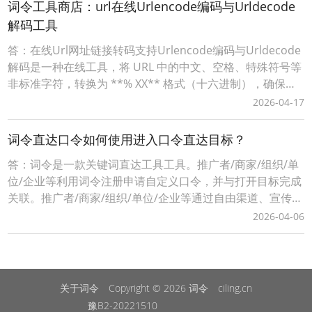
通过您的词令直达专属推广口令或推广素材进入下单即可获
词令工具商店：url在线Urlencode编码与Urldecode
得佣金，无需处理发货、服务等问题。词令联盟如何创建
解码工具
答：在线Url网址链接转码支持Urlencode编码与Urldecode
解码是一种在线工具，将 URL 中的中文、空格、特殊符号等
非标准字符，转换为 **% XX** 格式（十六进制），确保链
接能被浏览器 / 服务器正确解析。词令工具商店Urlencode
2026-04-17
在线工具：https://apps.ciling.cn/urlencode/词令口令直达
Urlencode在
词令直达口令如何使用进入口令直达目标？
答：词令是一款关键词直达工具工具。推广者/商家/组织/单
位/企业等利用词令注册申请自定义口令，并与打开目标完成
关联。推广者/商家/组织/单位/企业等通过自由渠道、宣传推
广、分享传播等方式将生成词令推广口令让用户记住、使用
2026-04-06
打开目标落地页面，实现快捷直达、便捷操作的目的，有利
用用户快速进入推广口令关联的目标页面。词令直达口令如
何使用进入口令直达目标？1、当您是一名「
关于词令
Copyright © 2026
词令
ciling.cn
豫B2-20221510