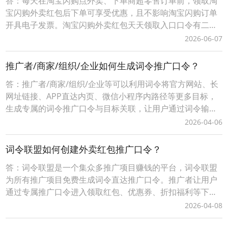
答：每天在淘宝闪购点外卖、下单商超零售订单前，领取淘
宝闪购外卖红包后下单可享受优惠，且不影响淘宝闪购订单
开具电子发票。淘宝闪购外卖红包天天领取入口口令有二种
方式：1、淘宝闪购外卖红包领取口令【188288】，打开手
2026-06-07
机淘宝APP，顶部选择导航【闪购外卖】后，输入淘宝闪购
外卖红包领取口令【188288】，即可成功领取当天可用的有
推广者/商家/组织/企业如何生成词令推广口令？
效外卖红包。2、词令直达外卖红包领取口
答：推广者/商家/组织/企业等可以利用词令将官方网站、长
网址链接、APP直达内页、微信小程序内路径等更多目标，
生成专属的词令推广口令与目标关联，让用户通过词令输入
口令直接打开目标。在词令口令有效期推广者可任意修改打
2026-04-06
开的直达目标。推广者/商家/组织/企业如何生成词令推广口
令？第一步：注册申请自定义词令推广口令打开词令口令注
词令联盟如何创建外卖红包推广口令？
册申请官网：https://k.cilin
答：词令联盟是一个集众多推广项目赚钱的平台，词令联盟
为所有推广项目免费生成词令直达推广口令。推广者让用户
通过专属推广口令进入领取红包、优惠券、折扣福利等下单
可享受优惠，推广者可获得成交订单相应的佣金轻松赚钱。0
2026-04-08
成本无压力、多劳多得时间自由、您只需做好一件事让用户